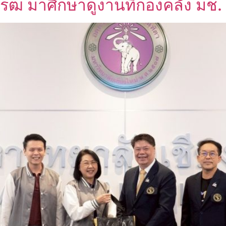
โรฒ มาศึกษาดูงานที่กองคลัง มช.