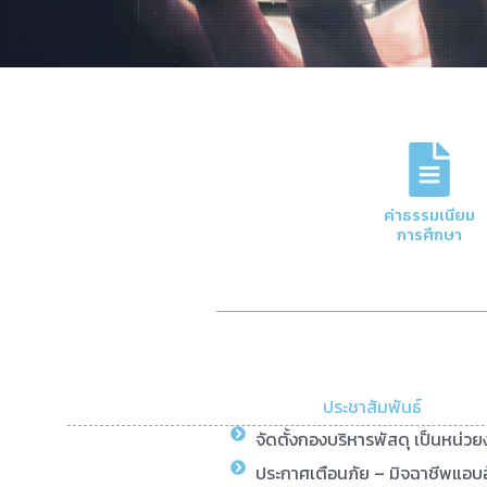
ภารกิจหลักของกอง
การจัดการด้านการเงินและบัญชีของมหาวิทย
ค่าธรรมเนียม
ความโปร่งใสและมีประสิทธิภาพ
การศึกษา
Click Here
ประชาสัมพันธ์
จัดตั้งกองบริหารพัสดุ เป็นหน่ว
ประกาศเตือนภัย – มิจฉาชีพแอบอ