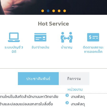
Hot Service
คลัง
าลัยให้มี
ระบบบัญชี 3
รับ/จ่ายเงิน
บำนาญ
ติดตามสถานะ
มิติ
การออกเช็ค
ประชาสัมพันธ์
กิจกรรม
หน่วยงาน
ยงานใหม่ในสังกัดสำนักงานมหาวิทยาลัย
งานพัสดุ
้างและปลอมแปลงเอกสารใบสั่งซื้อ
งานพัสดุ