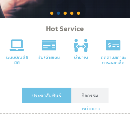
Hot Service
คลัง
าลัยให้มี
ระบบบัญชี 3
รับ/จ่ายเงิน
บำนาญ
ติดตามสถานะ
มิติ
การออกเช็ค
ประชาสัมพันธ์
กิจกรรม
หน่วยงาน