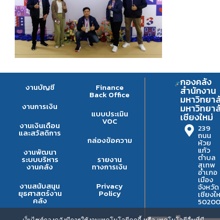
กองคลัง
งานบัญชี
Finance
สำนักงาน
Back Office
มหาวิทยาล
งานการเงิน
มหาวิทยาล
แบบประเมิน
เชียงใหม่
VOC
งานเงินเดือน
239
และสวัสดิการ
ถนน
กล่องข้อความ
ห้วย
แก้ว
งานพัฒนา
ตำบล
ระบบบริหาร
รายงาน
สุเทพ
งานคลัง
ทางการเงิน
อำเภอ
เมือง
งานสนับสนุน
Privacy
จังหวัด
ยุธศาสตร์งาน
Policy
เชียงให
คลัง
5020