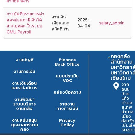
ฝากธนาคาร
การบันทึกรายการค่า
งานเงิน
ลดหย่อนภาษีเงินได้
2025-
เดือนและ
salary_admin
ส่วนบุคคล ในระบบ
04-04
สวัสดิการ
CMU Payroll
กองคลัง
งานบัญชี
Finance
สำนักงาน
Back Office
มหาวิทยาล
งานการเงิน
มหาวิทยาล
แบบประเมิน
เชียงใหม่
VOC
งานเงินเดือน
239
และสวัสดิการ
ถนน
กล่องข้อความ
ห้วย
แก้ว
งานพัฒนา
ตำบล
ระบบบริหาร
รายงาน
สุเทพ
งานคลัง
ทางการเงิน
อำเภอ
เมือง
งานสนับสนุน
Privacy
จังหวัด
ยุธศาสตร์งาน
Policy
เชียงให
คลัง
5020