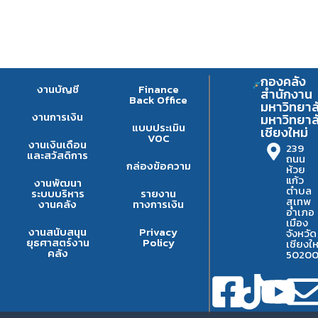
กองคลัง
งานบัญชี
Finance
สำนักงาน
Back Office
มหาวิทยาล
งานการเงิน
มหาวิทยาล
แบบประเมิน
เชียงใหม่
VOC
งานเงินเดือน
239
และสวัสดิการ
ถนน
กล่องข้อความ
ห้วย
แก้ว
งานพัฒนา
ตำบล
ระบบบริหาร
รายงาน
สุเทพ
งานคลัง
ทางการเงิน
อำเภอ
เมือง
งานสนับสนุน
Privacy
จังหวัด
ยุธศาสตร์งาน
Policy
เชียงให
คลัง
5020