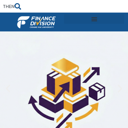
TH
EN