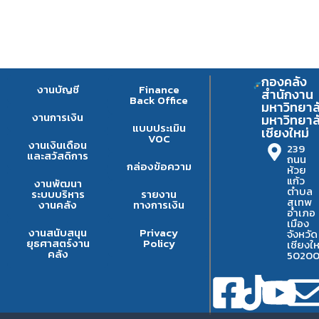
กองคลัง
งานบัญชี
Finance
สำนักงาน
Back Office
มหาวิทยาล
งานการเงิน
มหาวิทยาล
แบบประเมิน
เชียงใหม่
VOC
งานเงินเดือน
239
และสวัสดิการ
ถนน
กล่องข้อความ
ห้วย
แก้ว
งานพัฒนา
ตำบล
ระบบบริหาร
รายงาน
สุเทพ
งานคลัง
ทางการเงิน
อำเภอ
เมือง
งานสนับสนุน
Privacy
จังหวัด
ยุธศาสตร์งาน
Policy
เชียงให
คลัง
5020