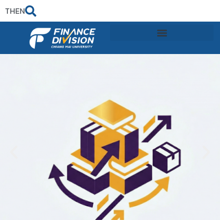
TH
EN