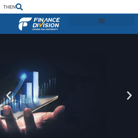
TH
EN