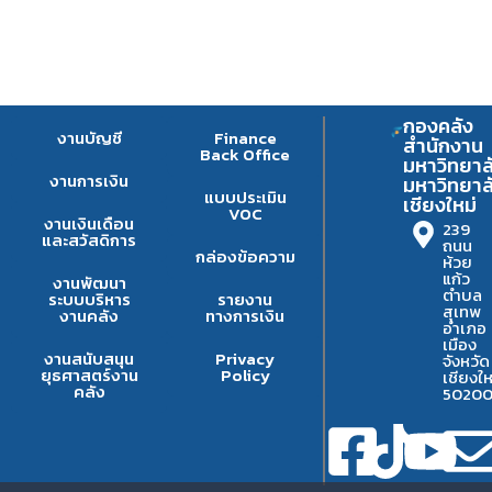
กองคลัง
งานบัญชี
Finance
สำนักงาน
Back Office
มหาวิทยาล
งานการเงิน
มหาวิทยาล
แบบประเมิน
เชียงใหม่
VOC
งานเงินเดือน
239
และสวัสดิการ
ถนน
กล่องข้อความ
ห้วย
แก้ว
งานพัฒนา
ตำบล
ระบบบริหาร
รายงาน
สุเทพ
งานคลัง
ทางการเงิน
อำเภอ
เมือง
งานสนับสนุน
Privacy
จังหวัด
ยุธศาสตร์งาน
Policy
เชียงให
คลัง
5020