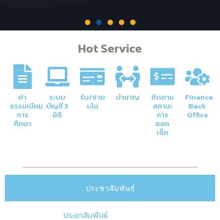
Hot Service
ภารกิจหลักของกองคลัง
การจัดการด้านการเงินและบัญชีของ
มหาวิทยาลัยให้มีความโปร่งใสและมีประสิทธิภาพ
ค่า
ระบบ
รับ/จ่าย
บำนาญ
ติดตาม
Finance
ธรรมเนียม
บัญชี 3
เงิน
สถานะ
Back
การ
มิติ
การ
Office
Click Here
ศึกษา
ออก
เช็ค
ประชาสัมพันธ์
ประชาสัมพันธ์