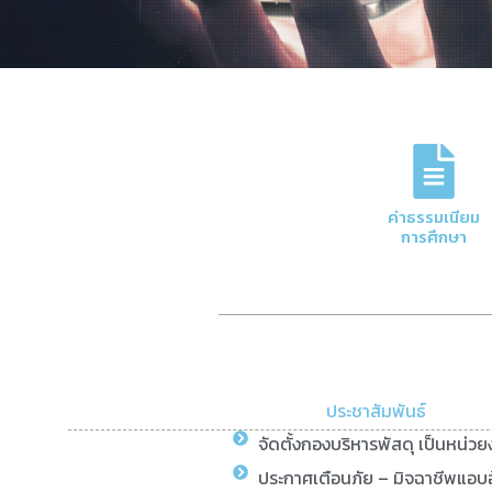
ภารกิจหลักของกอง
การจัดการด้านการเงินและบัญชีของมหาวิทย
ค่าธรรมเนียม
ความโปร่งใสและมีประสิทธิภาพ
การศึกษา
Click Here
ประชาสัมพันธ์
จัดตั้งกองบริหารพัสดุ เป็นหน่ว
ประกาศเตือนภัย – มิจฉาชีพแอบอ