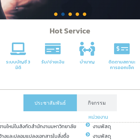
Hot Service
คลัง
าลัยให้มี
ระบบบัญชี 3
รับ/จ่ายเงิน
บำนาญ
ติดตามสถานะ
มิติ
การออกเช็ค
ประชาสัมพันธ์
กิจกรรม
หน่วยงาน
ยงานใหม่ในสังกัดสำนักงานมหาวิทยาลัย
งานพัสดุ
้างและปลอมแปลงเอกสารใบสั่งซื้อ
งานพัสดุ