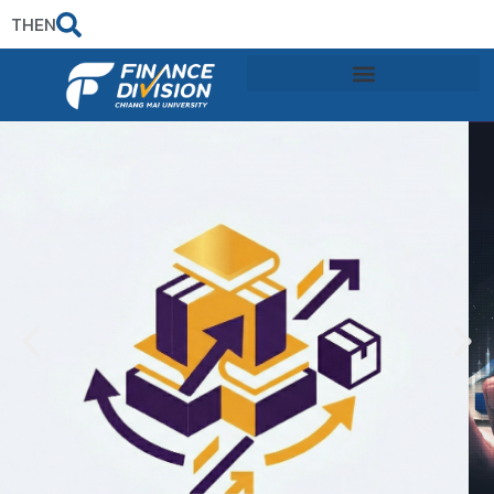
TH
EN