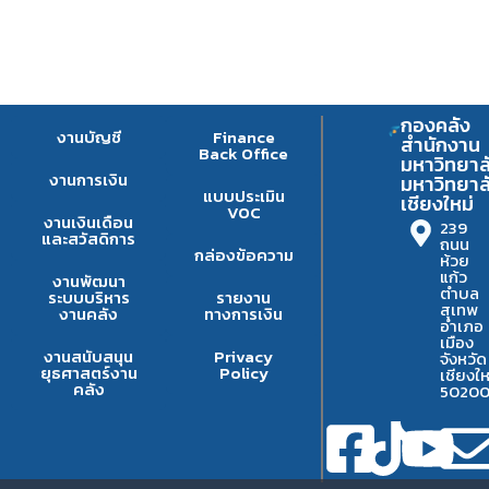
กองคลัง
งานบัญชี
Finance
สำนักงาน
Back Office
มหาวิทยาล
งานการเงิน
มหาวิทยาล
แบบประเมิน
เชียงใหม่
VOC
งานเงินเดือน
239
และสวัสดิการ
ถนน
กล่องข้อความ
ห้วย
แก้ว
งานพัฒนา
ตำบล
ระบบบริหาร
รายงาน
สุเทพ
งานคลัง
ทางการเงิน
อำเภอ
เมือง
งานสนับสนุน
Privacy
จังหวัด
ยุธศาสตร์งาน
Policy
เชียงให
คลัง
5020