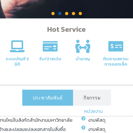
Hot Service
คลัง
าลัยให้มี
ระบบบัญชี 3
รับ/จ่ายเงิน
บำนาญ
ติดตามสถานะ
มิติ
การออกเช็ค
ประชาสัมพันธ์
กิจกรรม
หน่วยงาน
ยงานใหม่ในสังกัดสำนักงานมหาวิทยาลัย
งานพัสดุ
้างและปลอมแปลงเอกสารใบสั่งซื้อ
งานพัสดุ