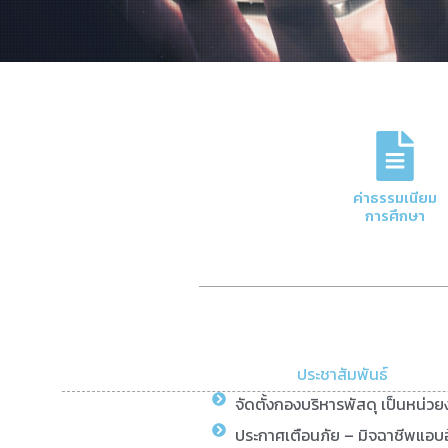
ภารกิจหลักของกอง
การจัดการด้านการเงินและบัญชีของมหาวิทย
ค่าธรรมเนียม
ความโปร่งใสและมีประสิทธิภาพ
การศึกษา
Click Here
ประชาสัมพันธ์
จัดตั้งกองบริหารพัสดุ เป็นหน่ว
ประกาศเตือนภัย – มิจฉาชีพแอบอ