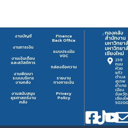
กองคลัง
งานบัญชี
Finance
สำนักงาน
Back Office
มหาวิทยาล
งานการเงิน
มหาวิทยาล
แบบประเมิน
เชียงใหม่
VOC
งานเงินเดือน
239
และสวัสดิการ
ถนน
กล่องข้อความ
ห้วย
แก้ว
งานพัฒนา
ตำบล
ระบบบริหาร
รายงาน
สุเทพ
งานคลัง
ทางการเงิน
อำเภอ
เมือง
งานสนับสนุน
Privacy
จังหวัด
ยุธศาสตร์งาน
Policy
เชียงให
คลัง
5020