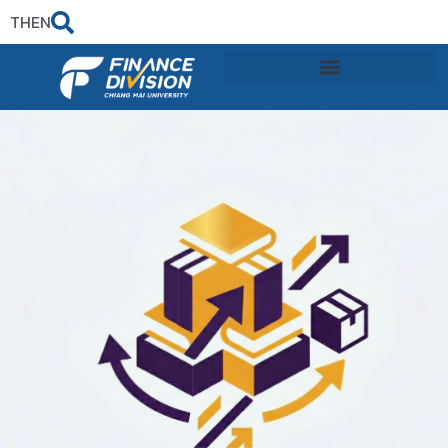
TH
EN