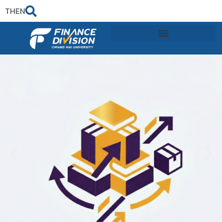
TH
EN