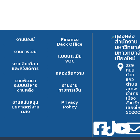
กองคลัง
งานบัญชี
Finance
สำนักงาน
Back Office
มหาวิทยาล
งานการเงิน
มหาวิทยาล
แบบประเมิน
เชียงใหม่
VOC
งานเงินเดือน
239
และสวัสดิการ
ถนน
กล่องข้อความ
ห้วย
แก้ว
งานพัฒนา
ตำบล
ระบบบริหาร
รายงาน
สุเทพ
งานคลัง
ทางการเงิน
อำเภอ
เมือง
งานสนับสนุน
Privacy
จังหวัด
ยุธศาสตร์งาน
Policy
เชียงให
คลัง
5020