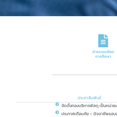
บ
การจัดการเบิกจ่ายเงินเด
ค่าธรรมเนียม
กา
การศึกษา
ประชาสัมพันธ์
จัดตั้งกองบริหารพัสดุ เป็นหน่ว
ประกาศเตือนภัย – มิจฉาชีพแอบอ