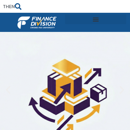
TH
EN