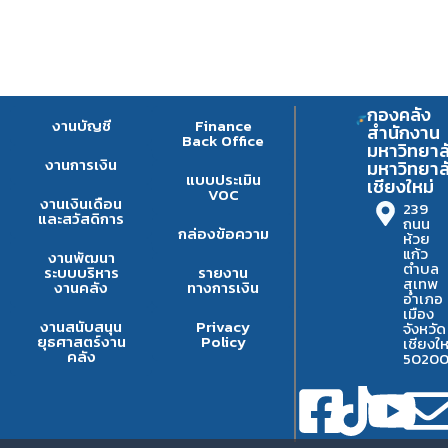
กองคลัง
งานบัญชี
Finance
สำนักงาน
Back Office
มหาวิทยาล
งานการเงิน
มหาวิทยาล
แบบประเมิน
เชียงใหม่
VOC
งานเงินเดือน
239
และสวัสดิการ
ถนน
กล่องข้อความ
ห้วย
แก้ว
งานพัฒนา
ตำบล
ระบบบริหาร
รายงาน
สุเทพ
งานคลัง
ทางการเงิน
อำเภอ
เมือง
งานสนับสนุน
Privacy
จังหวัด
ยุธศาสตร์งาน
Policy
เชียงให
คลัง
5020