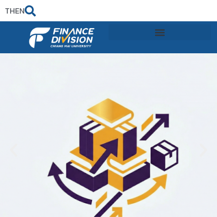
TH
EN