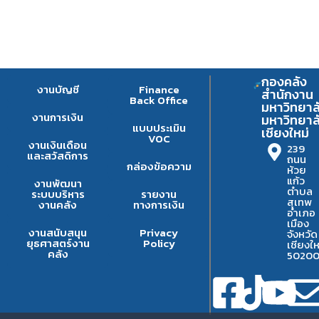
กองคลัง
งานบัญชี
Finance
สำนักงาน
Back Office
มหาวิทยาล
งานการเงิน
มหาวิทยาล
แบบประเมิน
เชียงใหม่
VOC
งานเงินเดือน
239
และสวัสดิการ
ถนน
กล่องข้อความ
ห้วย
แก้ว
งานพัฒนา
ตำบล
ระบบบริหาร
รายงาน
สุเทพ
งานคลัง
ทางการเงิน
อำเภอ
เมือง
งานสนับสนุน
Privacy
จังหวัด
ยุธศาสตร์งาน
Policy
เชียงให
คลัง
5020