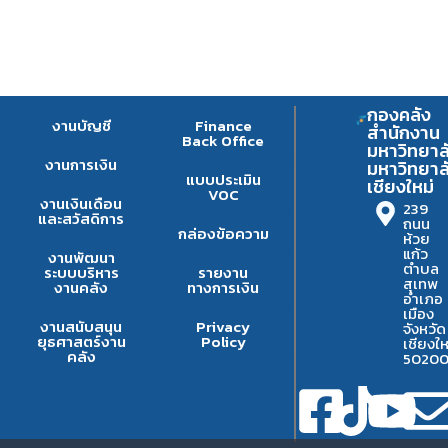
กองคลัง
งานบัญชี
Finance
สำนักงาน
Back Office
มหาวิทยาล
งานการเงิน
มหาวิทยาล
แบบประเมิน
เชียงใหม่
VOC
งานเงินเดือน
239
และสวัสดิการ
ถนน
กล่องข้อความ
ห้วย
แก้ว
งานพัฒนา
ตำบล
ระบบบริหาร
รายงาน
สุเทพ
งานคลัง
ทางการเงิน
อำเภอ
เมือง
งานสนับสนุน
Privacy
จังหวัด
ยุธศาสตร์งาน
Policy
เชียงให
คลัง
5020