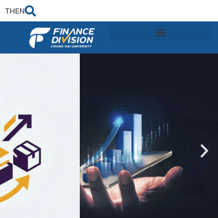
TH
EN