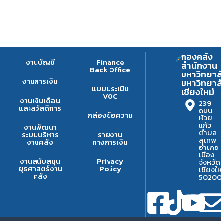
กองคลัง
งานบัญชี
Finance
สำนักงาน
Back Office
มหาวิทยาล
งานการเงิน
มหาวิทยาล
แบบประเมิน
เชียงใหม่
VOC
งานเงินเดือน
239
และสวัสดิการ
ถนน
กล่องข้อความ
ห้วย
แก้ว
งานพัฒนา
ตำบล
ระบบบริหาร
รายงาน
สุเทพ
งานคลัง
ทางการเงิน
อำเภอ
เมือง
งานสนับสนุน
Privacy
จังหวัด
ยุธศาสตร์งาน
Policy
เชียงให
คลัง
5020