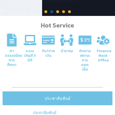
Hot Service
ค่า
ระบบ
รับ/จ่าย
บำนาญ
ติดตาม
Finance
ธรรมเนียม
บัญชี 3
เงิน
สถานะ
Back
การ
มิติ
การ
Office
ศึกษา
ออก
ภารกิจหลักของกองคลัง
เช็ค
การจัดการด้านการเงินและบัญชีของ
มหาวิทยาลัยให้มีความโปร่งใสและมีประสิทธิภาพ
ประชาสัมพันธ์
Click Here
ประชาสัมพันธ์