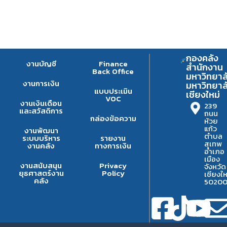
กองคลัง
งานบัญชี
Finance
สำนักงาน
Back Office
มหาวิทยาล
งานการเงิน
มหาวิทยาล
แบบประเมิน
เชียงใหม่
VOC
งานเงินเดือน
239
และสวัสดิการ
ถนน
กล่องข้อความ
ห้วย
แก้ว
งานพัฒนา
ตำบล
ระบบบริหาร
รายงาน
สุเทพ
งานคลัง
ทางการเงิน
อำเภอ
เมือง
งานสนับสนุน
Privacy
จังหวัด
ยุธศาสตร์งาน
Policy
เชียงให
คลัง
5020