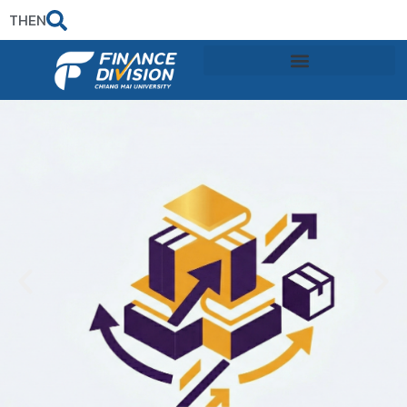
TH
EN