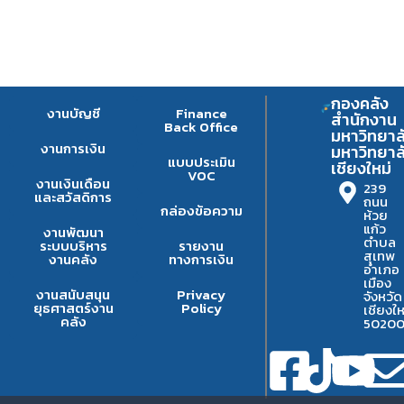
กองคลัง
งานบัญชี
Finance
สำนักงาน
Back Office
มหาวิทยาล
งานการเงิน
มหาวิทยาล
แบบประเมิน
เชียงใหม่
VOC
งานเงินเดือน
239
และสวัสดิการ
ถนน
กล่องข้อความ
ห้วย
แก้ว
งานพัฒนา
ตำบล
ระบบบริหาร
รายงาน
สุเทพ
งานคลัง
ทางการเงิน
อำเภอ
เมือง
งานสนับสนุน
Privacy
จังหวัด
ยุธศาสตร์งาน
Policy
เชียงให
คลัง
5020