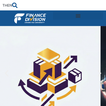
TH
EN