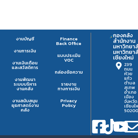
กองคลัง
งานบัญชี
Finance
สำนักงาน
Back Office
มหาวิทยาล
งานการเงิน
มหาวิทยาล
แบบประเมิน
เชียงใหม่
VOC
งานเงินเดือน
239
และสวัสดิการ
ถนน
กล่องข้อความ
ห้วย
แก้ว
งานพัฒนา
ตำบล
ระบบบริหาร
รายงาน
สุเทพ
งานคลัง
ทางการเงิน
อำเภอ
เมือง
งานสนับสนุน
Privacy
จังหวัด
ยุธศาสตร์งาน
Policy
เชียงให
คลัง
5020