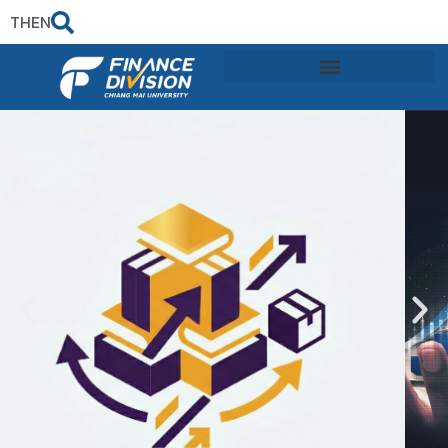
TH
EN