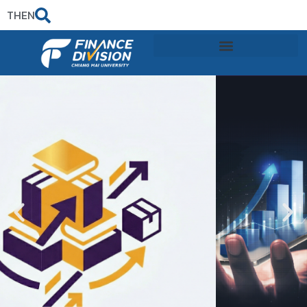
TH
EN