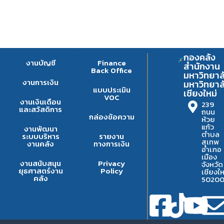
กองคลัง
งานบัญชี
Finance
สำนักงาน
Back Office
มหาวิทยาล
งานการเงิน
มหาวิทยาล
แบบประเมิน
เชียงใหม่
VOC
งานเงินเดือน
239
และสวัสดิการ
ถนน
กล่องข้อความ
ห้วย
แก้ว
งานพัฒนา
ตำบล
ระบบบริหาร
รายงาน
สุเทพ
งานคลัง
ทางการเงิน
อำเภอ
เมือง
งานสนับสนุน
Privacy
จังหวัด
ยุธศาสตร์งาน
Policy
เชียงให
คลัง
5020