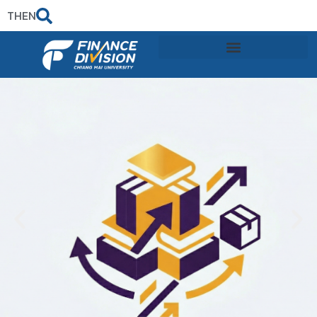
TH
EN