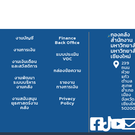
กองคลัง
งานบัญชี
Finance
สำนักงาน
Back Office
มหาวิทยาล
งานการเงิน
มหาวิทยาล
แบบประเมิน
เชียงใหม่
VOC
งานเงินเดือน
239
และสวัสดิการ
ถนน
กล่องข้อความ
ห้วย
แก้ว
งานพัฒนา
ตำบล
ระบบบริหาร
รายงาน
สุเทพ
งานคลัง
ทางการเงิน
อำเภอ
เมือง
งานสนับสนุน
Privacy
จังหวัด
ยุธศาสตร์งาน
Policy
เชียงให
คลัง
5020