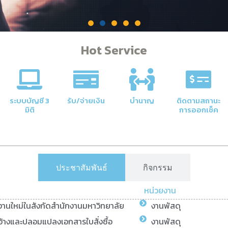
Hot Service
คลัง
าลัยให้มี
ระบบบัญชี 3
รับ/จ่ายเงิน
บำนาญ
ติดตามสถานะ
มิติ
การออกเช็ค
ประชาสัมพันธ์
กิจกรรม
หน่วยงาน
ยงานใหม่ในสังกัดสำนักงานมหาวิทยาลัย
งานพัสดุ
้างและปลอมแปลงเอกสารใบสั่งซื้อ
งานพัสดุ