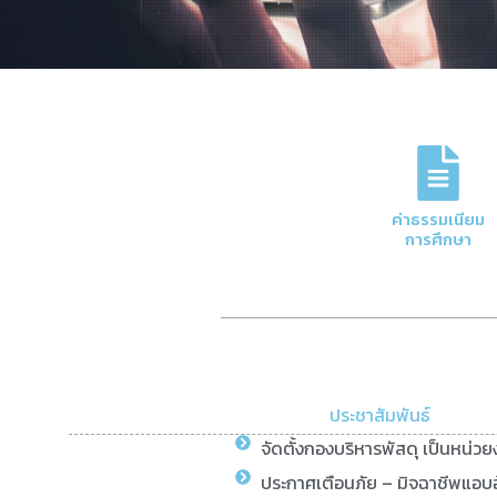
ภารกิจหลักของกอง
การจัดการด้านการเงินและบัญชีของมหาวิทย
ค่าธรรมเนียม
ความโปร่งใสและมีประสิทธิภาพ
การศึกษา
Click Here
ประชาสัมพันธ์
จัดตั้งกองบริหารพัสดุ เป็นหน่ว
ประกาศเตือนภัย – มิจฉาชีพแอบอ