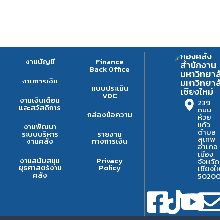
กองคลัง
งานบัญชี
Finance
สำนักงาน
Back Office
มหาวิทยาล
งานการเงิน
มหาวิทยาล
แบบประเมิน
เชียงใหม่
VOC
งานเงินเดือน
239
และสวัสดิการ
ถนน
กล่องข้อความ
ห้วย
แก้ว
งานพัฒนา
ตำบล
ระบบบริหาร
รายงาน
สุเทพ
งานคลัง
ทางการเงิน
อำเภอ
เมือง
งานสนับสนุน
Privacy
จังหวัด
ยุธศาสตร์งาน
Policy
เชียงให
คลัง
5020