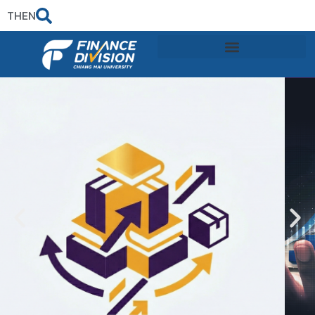
TH
EN