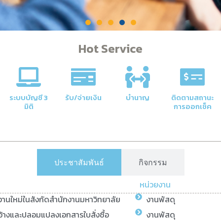
Hot Service
ระบบบัญชี 3
รับ/จ่ายเงิน
บำนาญ
ติดตามสถานะ
มิติ
การออกเช็ค
่าสุด
ำหนดการเบิก
น
ประชาสัมพันธ์
กิจกรรม
หน่วยงาน
ยงานใหม่ในสังกัดสำนักงานมหาวิทยาลัย
งานพัสดุ
้างและปลอมแปลงเอกสารใบสั่งซื้อ
งานพัสดุ