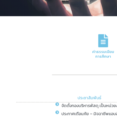
ภารกิจหลักของกอง
การจัดการด้านการเงินและบัญชีของมหาวิทย
ค่าธรรมเนียม
ความโปร่งใสและมีประสิทธิภาพ
การศึกษา
Click Here
ประชาสัมพันธ์
จัดตั้งกองบริหารพัสดุ เป็นหน่ว
ประกาศเตือนภัย – มิจฉาชีพแอบอ