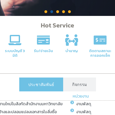
Hot Service
คลัง
าลัยให้มี
ระบบบัญชี 3
รับ/จ่ายเงิน
บำนาญ
ติดตามสถานะ
มิติ
การออกเช็ค
ประชาสัมพันธ์
กิจกรรม
หน่วยงาน
ยงานใหม่ในสังกัดสำนักงานมหาวิทยาลัย
งานพัสดุ
้างและปลอมแปลงเอกสารใบสั่งซื้อ
งานพัสดุ