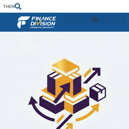
TH
EN