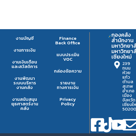
กองคลัง
งานบัญชี
Finance
สำนักงาน
Back Office
มหาวิทยาล
งานการเงิน
มหาวิทยาล
แบบประเมิน
เชียงใหม่
VOC
งานเงินเดือน
239
และสวัสดิการ
ถนน
กล่องข้อความ
ห้วย
แก้ว
งานพัฒนา
ตำบล
ระบบบริหาร
รายงาน
สุเทพ
งานคลัง
ทางการเงิน
อำเภอ
เมือง
งานสนับสนุน
Privacy
จังหวัด
ยุธศาสตร์งาน
Policy
เชียงให
คลัง
5020