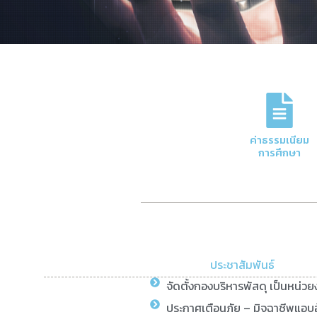
ภารกิจหลักของกอง
การจัดการด้านการเงินและบัญชีของมหาวิทย
ค่าธรรมเนียม
ความโปร่งใสและมีประสิทธิภาพ
การศึกษา
Click Here
ประชาสัมพันธ์
จัดตั้งกองบริหารพัสดุ เป็นหน่ว
ประกาศเตือนภัย – มิจฉาชีพแอบอ