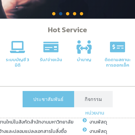
Hot Service
คลัง
าลัยให้มี
ระบบบัญชี 3
รับ/จ่ายเงิน
บำนาญ
ติดตามสถานะ
มิติ
การออกเช็ค
ประชาสัมพันธ์
กิจกรรม
หน่วยงาน
ยงานใหม่ในสังกัดสำนักงานมหาวิทยาลัย
งานพัสดุ
้างและปลอมแปลงเอกสารใบสั่งซื้อ
งานพัสดุ