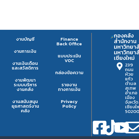
กองคลัง
งานบัญชี
Finance
สำนักงาน
Back Office
มหาวิทยาล
งานการเงิน
มหาวิทยาล
แบบประเมิน
เชียงใหม่
VOC
งานเงินเดือน
239
และสวัสดิการ
ถนน
กล่องข้อความ
ห้วย
แก้ว
งานพัฒนา
ตำบล
ระบบบริหาร
รายงาน
สุเทพ
งานคลัง
ทางการเงิน
อำเภอ
เมือง
งานสนับสนุน
Privacy
จังหวัด
ยุธศาสตร์งาน
Policy
เชียงให
คลัง
5020