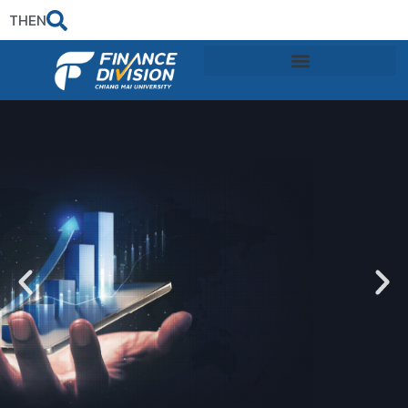
TH
EN