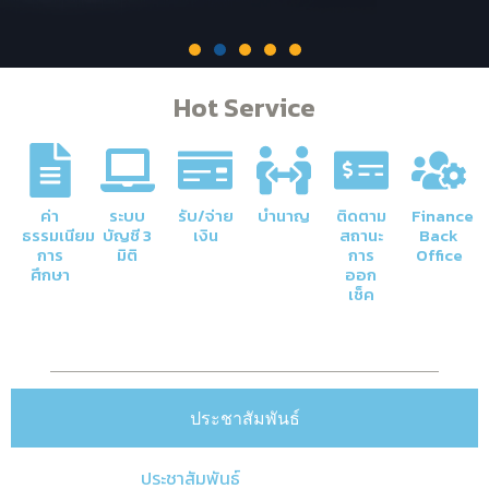
Hot Service
ภารกิจหลักของกองคลัง
การจัดการด้านการเงินและบัญชีของ
มหาวิทยาลัยให้มีความโปร่งใสและมีประสิทธิภาพ
ค่า
ระบบ
รับ/จ่าย
บำนาญ
ติดตาม
Finance
ธรรมเนียม
บัญชี 3
เงิน
สถานะ
Back
การ
มิติ
การ
Office
Click Here
ศึกษา
ออก
เช็ค
ประชาสัมพันธ์
ประชาสัมพันธ์