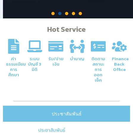
Hot Service
ค่า
ระบบ
รับ/จ่าย
บำนาญ
ติดตาม
Finance
ธรรมเนียม
บัญชี 3
เงิน
สถานะ
Back
ภารกิจหลักของกองคลัง
การ
มิติ
การ
Office
ศึกษา
ออก
เช็ค
การจัดการด้านการเงินและบัญชีของ
มหาวิทยาลัยให้มีความโปร่งใสและมีประสิทธิภาพ
Click Here
ประชาสัมพันธ์
ประชาสัมพันธ์