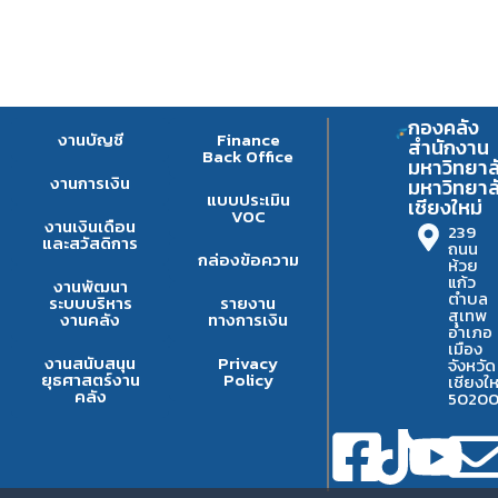
กองคลัง
งานบัญชี
Finance
สำนักงาน
Back Office
มหาวิทยาล
งานการเงิน
มหาวิทยาล
แบบประเมิน
เชียงใหม่
VOC
งานเงินเดือน
239
และสวัสดิการ
ถนน
กล่องข้อความ
ห้วย
แก้ว
งานพัฒนา
ตำบล
ระบบบริหาร
รายงาน
สุเทพ
งานคลัง
ทางการเงิน
อำเภอ
เมือง
งานสนับสนุน
Privacy
จังหวัด
ยุธศาสตร์งาน
Policy
เชียงให
คลัง
5020