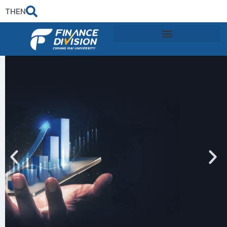
TH
EN