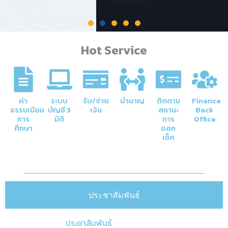
Hot Service
ค่า
ระบบ
รับ/จ่าย
บำนาญ
ติดตาม
Finance
ธรรมเนียม
บัญชี 3
เงิน
สถานะ
Back
การ
มิติ
การ
Office
ศึกษา
ออก
ภารกิจหลักของกองคลัง
เช็ค
การจัดการด้านการเงินและบัญชีของ
มหาวิทยาลัยให้มีความโปร่งใสและมีประสิทธิภาพ
ประชาสัมพันธ์
Click Here
ประชาสัมพันธ์