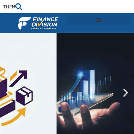
TH
EN