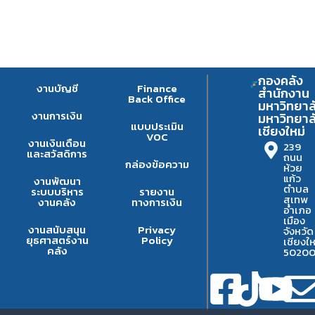
กองคลัง
งานบัญชี
Finance
สำนักงาน
Back Office
มหาวิทยาล
งานการเงิน
มหาวิทยาล
แบบประเมิน
เชียงใหม่
VOC
งานเงินเดือน
239
และสวัสดิการ
ถนน
กล่องข้อความ
ห้วย
แก้ว
งานพัฒนา
ตำบล
ระบบบริหาร
รายงาน
สุเทพ
งานคลัง
ทางการเงิน
อำเภอ
เมือง
งานสนับสนุน
Privacy
จังหวัด
ยุธศาสตร์งาน
Policy
เชียงให
คลัง
5020