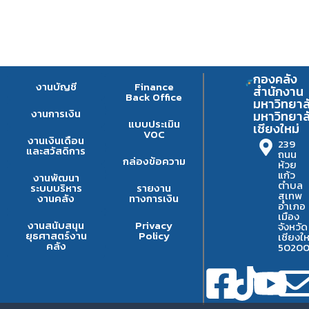
กองคลัง
งานบัญชี
Finance
สำนักงาน
Back Office
มหาวิทยาล
งานการเงิน
มหาวิทยาล
แบบประเมิน
เชียงใหม่
VOC
งานเงินเดือน
239
และสวัสดิการ
ถนน
กล่องข้อความ
ห้วย
แก้ว
งานพัฒนา
ตำบล
ระบบบริหาร
รายงาน
สุเทพ
งานคลัง
ทางการเงิน
อำเภอ
เมือง
งานสนับสนุน
Privacy
จังหวัด
ยุธศาสตร์งาน
Policy
เชียงให
คลัง
5020