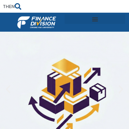
TH
EN