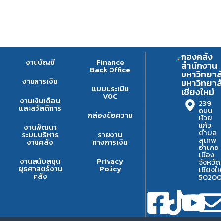
กองคลัง
งานบัญชี
Finance
สำนักงาน
Back Office
มหาวิทยาล
งานการเงิน
มหาวิทยาล
แบบประเมิน
เชียงใหม่
VOC
งานเงินเดือน
239
และสวัสดิการ
ถนน
กล่องข้อความ
ห้วย
แก้ว
งานพัฒนา
ตำบล
ระบบบริหาร
รายงาน
สุเทพ
งานคลัง
ทางการเงิน
อำเภอ
เมือง
งานสนับสนุน
Privacy
จังหวัด
ยุธศาสตร์งาน
Policy
เชียงให
คลัง
5020