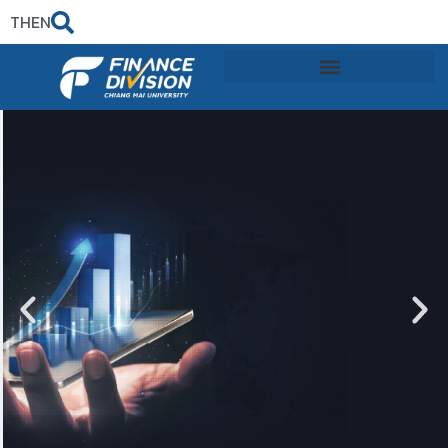
TH
EN