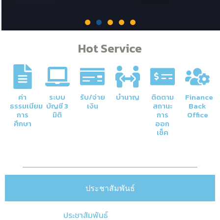
Hot Service
ค่า
ระบบ
รับ/จ่าย
บำนาญ
ติดตาม
Finance
ภารกิจหลักของกองคลัง
ธรรมเนียม
บัญชี 3
เงิน
สถานะ
Back
การ
มิติ
การ
Office
ศึกษา
ออก
เช็ค
การจัดการด้านการเงินและบัญชีของ
มหาวิทยาลัยให้มีความโปร่งใสและมีประสิทธิภาพ
Click Here
ประชาสัมพันธ์
ประชาสัมพันธ์