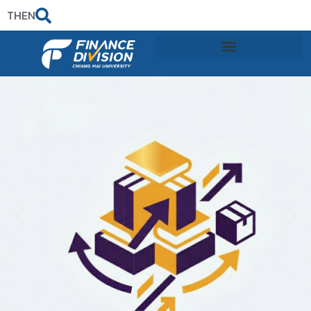
TH
EN