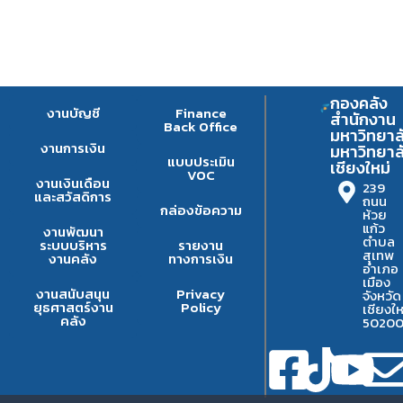
กองคลัง
งานบัญชี
Finance
สำนักงาน
Back Office
มหาวิทยาล
งานการเงิน
มหาวิทยาล
แบบประเมิน
เชียงใหม่
VOC
งานเงินเดือน
239
และสวัสดิการ
ถนน
กล่องข้อความ
ห้วย
แก้ว
งานพัฒนา
ตำบล
ระบบบริหาร
รายงาน
สุเทพ
งานคลัง
ทางการเงิน
อำเภอ
เมือง
งานสนับสนุน
Privacy
จังหวัด
ยุธศาสตร์งาน
Policy
เชียงให
คลัง
5020