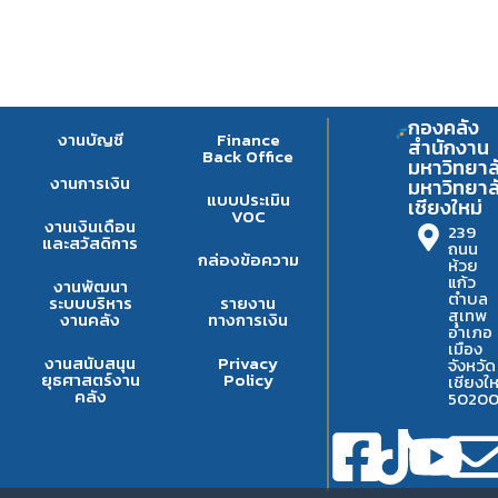
กองคลัง
งานบัญชี
Finance
สำนักงาน
Back Office
มหาวิทยาล
งานการเงิน
มหาวิทยาล
แบบประเมิน
เชียงใหม่
VOC
งานเงินเดือน
239
และสวัสดิการ
ถนน
กล่องข้อความ
ห้วย
แก้ว
งานพัฒนา
ตำบล
ระบบบริหาร
รายงาน
สุเทพ
งานคลัง
ทางการเงิน
อำเภอ
เมือง
งานสนับสนุน
Privacy
จังหวัด
ยุธศาสตร์งาน
Policy
เชียงให
คลัง
5020