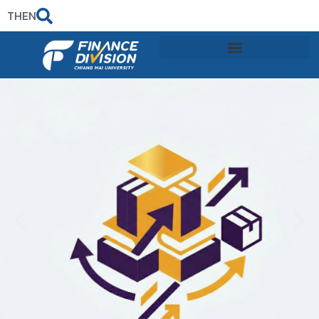
TH
EN