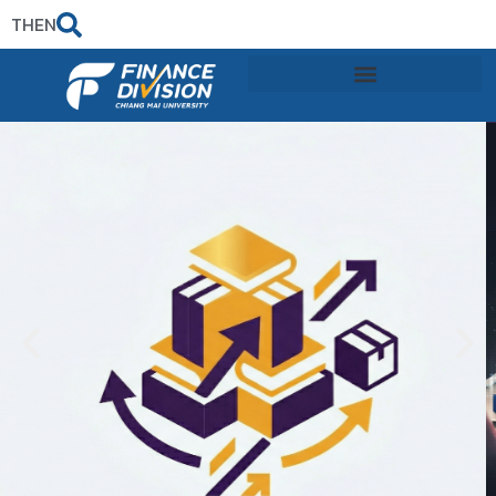
TH
EN