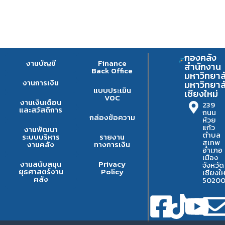
กองคลัง
งานบัญชี
Finance
สำนักงาน
Back Office
มหาวิทยาล
งานการเงิน
มหาวิทยาล
แบบประเมิน
เชียงใหม่
VOC
งานเงินเดือน
239
และสวัสดิการ
ถนน
กล่องข้อความ
ห้วย
แก้ว
งานพัฒนา
ตำบล
ระบบบริหาร
รายงาน
สุเทพ
งานคลัง
ทางการเงิน
อำเภอ
เมือง
งานสนับสนุน
Privacy
จังหวัด
ยุธศาสตร์งาน
Policy
เชียงให
คลัง
5020