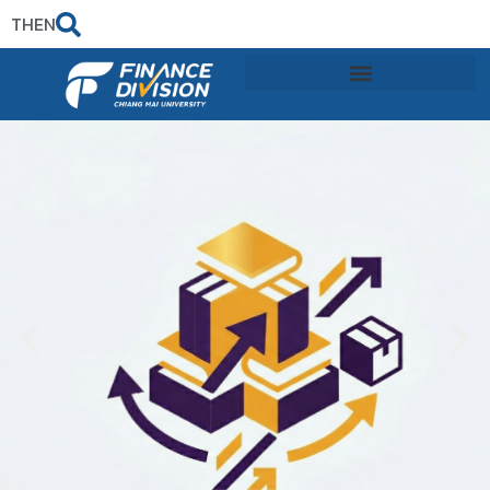
TH
EN