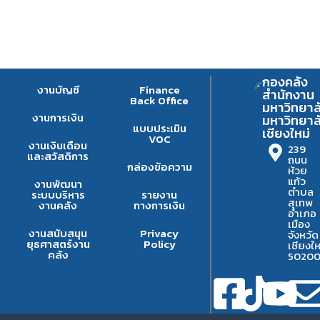
กองคลัง
งานบัญชี
Finance
สำนักงาน
Back Office
มหาวิทยาล
งานการเงิน
มหาวิทยาล
แบบประเมิน
เชียงใหม่
VOC
งานเงินเดือน
239
และสวัสดิการ
ถนน
กล่องข้อความ
ห้วย
แก้ว
งานพัฒนา
ตำบล
ระบบบริหาร
รายงาน
สุเทพ
งานคลัง
ทางการเงิน
อำเภอ
เมือง
งานสนับสนุน
Privacy
จังหวัด
ยุธศาสตร์งาน
Policy
เชียงให
คลัง
5020