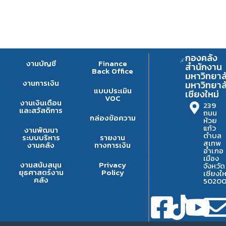
กองคลัง
งานบัญชี
Finance
สำนักงาน
Back Office
มหาวิทยาล
งานการเงิน
มหาวิทยาล
แบบประเมิน
เชียงใหม่
VOC
งานเงินเดือน
239
และสวัสดิการ
ถนน
กล่องข้อความ
ห้วย
แก้ว
งานพัฒนา
ตำบล
ระบบบริหาร
รายงาน
สุเทพ
งานคลัง
ทางการเงิน
อำเภอ
เมือง
งานสนับสนุน
Privacy
จังหวัด
ยุธศาสตร์งาน
Policy
เชียงให
คลัง
5020