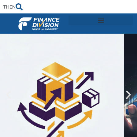
TH
EN