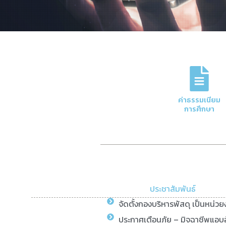
ภารกิจหลักของกอง
การจัดการด้านการเงินและบัญชีของมหาวิทย
ค่าธรรมเนียม
ความโปร่งใสและมีประสิทธิภาพ
การศึกษา
Click Here
ประชาสัมพันธ์
จัดตั้งกองบริหารพัสดุ เป็นหน่ว
ประกาศเตือนภัย – มิจฉาชีพแอบอ