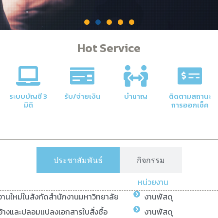
Hot Service
คลัง
าลัยให้มี
ระบบบัญชี 3
รับ/จ่ายเงิน
บำนาญ
ติดตามสถานะ
มิติ
การออกเช็ค
ประชาสัมพันธ์
กิจกรรม
หน่วยงาน
ยงานใหม่ในสังกัดสำนักงานมหาวิทยาลัย
งานพัสดุ
้างและปลอมแปลงเอกสารใบสั่งซื้อ
งานพัสดุ