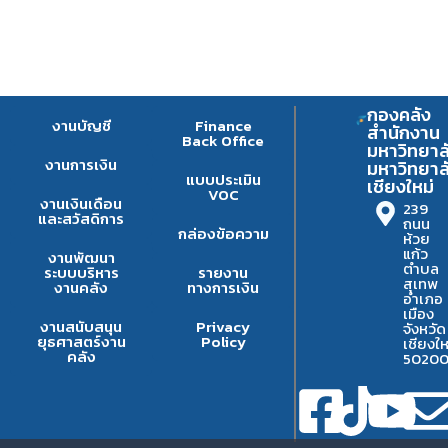
กองคลัง
งานบัญชี
Finance
สำนักงาน
Back Office
มหาวิทยาล
งานการเงิน
มหาวิทยาล
แบบประเมิน
เชียงใหม่
VOC
งานเงินเดือน
239
และสวัสดิการ
ถนน
กล่องข้อความ
ห้วย
แก้ว
งานพัฒนา
ตำบล
ระบบบริหาร
รายงาน
สุเทพ
งานคลัง
ทางการเงิน
อำเภอ
เมือง
งานสนับสนุน
Privacy
จังหวัด
ยุธศาสตร์งาน
Policy
เชียงให
คลัง
5020