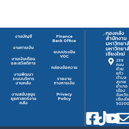
กองคลัง
งานบัญชี
Finance
สำนักงาน
Back Office
มหาวิทยาล
งานการเงิน
มหาวิทยาล
แบบประเมิน
เชียงใหม่
VOC
งานเงินเดือน
239
และสวัสดิการ
ถนน
กล่องข้อความ
ห้วย
แก้ว
งานพัฒนา
ตำบล
ระบบบริหาร
รายงาน
สุเทพ
งานคลัง
ทางการเงิน
อำเภอ
เมือง
งานสนับสนุน
Privacy
จังหวัด
ยุธศาสตร์งาน
Policy
เชียงให
คลัง
5020