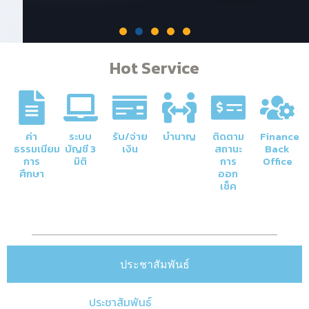
Hot Service
ค่า
ระบบ
รับ/จ่าย
บำนาญ
ติดตาม
Finance
ธรรมเนียม
บัญชี 3
เงิน
สถานะ
Back
การ
มิติ
การ
Office
ภารกิจหลักของกองคลัง
ศึกษา
ออก
เช็ค
การจัดการด้านการเงินและบัญชีของ
มหาวิทยาลัยให้มีความโปร่งใสและมีประสิทธิภาพ
Click Here
ประชาสัมพันธ์
ประชาสัมพันธ์