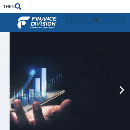
TH
EN