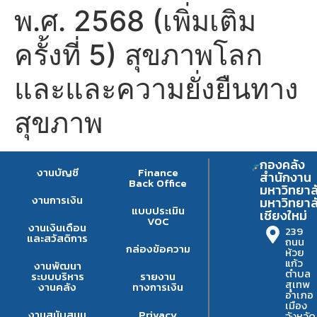
พ.ศ. 2568 (เพิ่มเติม
ครั้งที่ 5) สุขภาพโลก
และและความยั่งยืนทาง
สุขภาพ
กองคลัง
งานบัญชี
Finance
สำนักงาน
Back Office
มหาวิทยาล
งานการเงิน
มหาวิทยาล
แบบประเมิน
เชียงใหม่
VOC
งานเงินเดือน
239
และสวัสดิการ
ถนน
กล่องข้อความ
ห้วย
แก้ว
งานพัฒนา
ตำบล
ระบบบริหาร
รายงาน
สุเทพ
งานคลัง
ทางการเงิน
อำเภอ
เมือง
งานสนับสนุน
Privacy
จังหวัด