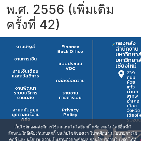
พ.ศ. 2556 (เพิ่มเติม
ครั้งที่ 42)
กองคลัง
งานบัญชี
Finance
สำนักงาน
Back Office
มหาวิทยาล
งานการเงิน
มหาวิทยาล
แบบประเมิน
เชียงใหม่
VOC
งานเงินเดือน
239
และสวัสดิการ
ถนน
กล่องข้อความ
ห้วย
แก้ว
งานพัฒนา
ตำบล
ระบบบริหาร
รายงาน
สุเทพ
งานคลัง
ทางการเงิน
อำเภอ
เมือง
งานสนับสนุน
Privacy
จังหวัด
ยุธศาสตร์งาน
Policy
เชียงให
คลัง
5020
เว็บไซต์กองคลังมีการใช้งานเทคโนโลยีคุกกี้ หรือ เทคโนโลยีอื่นที่มี
ลักษณะใกล้เคียงกันกับคุกกี้ บนเว็บไซต์ของเรา โปรดศึกษา นโยบายการใช้
คุกกี้ และ นโยบายความเป็นส่วนตัวของข้อมูล ก่อนใช้บริการเว็บไซต์ ได้ที่