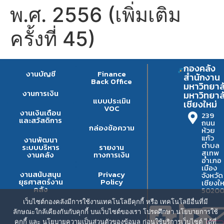
พ.ศ. 2556 (เพิ่มเติม
ครั้งที่ 45)
กองคลัง
งานบัญชี
Finance
สำนักงาน
Back Office
มหาวิทยาล
งานการเงิน
มหาวิทยาล
แบบประเมิน
เชียงใหม่
VOC
งานเงินเดือน
239
และสวัสดิการ
ถนน
กล่องข้อความ
ห้วย
แก้ว
งานพัฒนา
ตำบล
ระบบบริหาร
รายงาน
สุเทพ
งานคลัง
ทางการเงิน
อำเภอ
เมือง
งานสนับสนุน
Privacy
จังหวัด
ยุธศาสตร์งาน
Policy
เชียงให
คลัง
5020
เว็บไซต์กองคลังมีการใช้งานเทคโนโลยีคุกกี้ หรือ เทคโนโลยีอื่นที่มี
ลักษณะใกล้เคียงกันกับคุกกี้ บนเว็บไซต์ของเรา โปรดศึกษา นโยบายการใช้
คุกกี้ และ นโยบายความเป็นส่วนตัวของข้อมูล ก่อนใช้บริการเว็บไซต์ ได้ที่