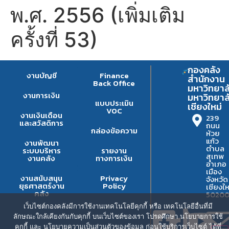
พ.ศ. 2556 (เพิ่มเติม
ครั้งที่ 53)
กองคลัง
งานบัญชี
Finance
สำนักงาน
Back Office
มหาวิทยาล
งานการเงิน
มหาวิทยาล
แบบประเมิน
เชียงใหม่
VOC
งานเงินเดือน
239
และสวัสดิการ
ถนน
กล่องข้อความ
ห้วย
แก้ว
งานพัฒนา
ตำบล
ระบบบริหาร
รายงาน
สุเทพ
งานคลัง
ทางการเงิน
อำเภอ
เมือง
งานสนับสนุน
Privacy
จังหวัด
ยุธศาสตร์งาน
Policy
เชียงให
คลัง
5020
เว็บไซต์กองคลังมีการใช้งานเทคโนโลยีคุกกี้ หรือ เทคโนโลยีอื่นที่มี
ลักษณะใกล้เคียงกันกับคุกกี้ บนเว็บไซต์ของเรา โปรดศึกษา นโยบายการใช้
คุกกี้ และ นโยบายความเป็นส่วนตัวของข้อมูล ก่อนใช้บริการเว็บไซต์ ได้ที่