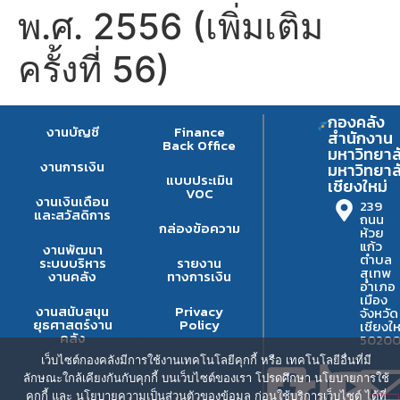
พ.ศ. 2556 (เพิ่มเติม
ครั้งที่ 56)
กองคลัง
งานบัญชี
Finance
สำนักงาน
Back Office
มหาวิทยาล
งานการเงิน
มหาวิทยาล
แบบประเมิน
เชียงใหม่
VOC
งานเงินเดือน
239
และสวัสดิการ
ถนน
กล่องข้อความ
ห้วย
แก้ว
งานพัฒนา
ตำบล
ระบบบริหาร
รายงาน
สุเทพ
งานคลัง
ทางการเงิน
อำเภอ
เมือง
งานสนับสนุน
Privacy
จังหวัด
ยุธศาสตร์งาน
Policy
เชียงให
คลัง
5020
เว็บไซต์กองคลังมีการใช้งานเทคโนโลยีคุกกี้ หรือ เทคโนโลยีอื่นที่มี
ลักษณะใกล้เคียงกันกับคุกกี้ บนเว็บไซต์ของเรา โปรดศึกษา นโยบายการใช้
คุกกี้ และ นโยบายความเป็นส่วนตัวของข้อมูล ก่อนใช้บริการเว็บไซต์ ได้ที่