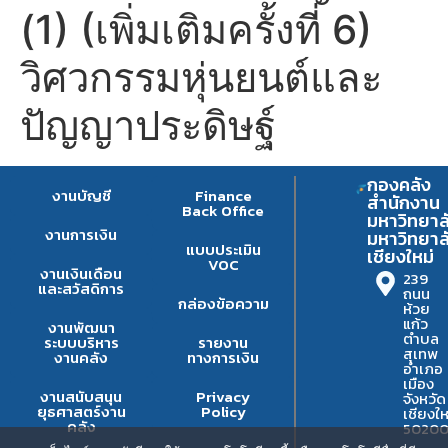
(1) (เพิ่มเติมครั้งที่ 6)
วิศวกรรมหุ่นยนต์และ
ปัญญาประดิษฐ์
กองคลัง
งานบัญชี
Finance
สำนักงาน
Back Office
มหาวิทยาล
งานการเงิน
มหาวิทยาล
แบบประเมิน
เชียงใหม่
VOC
งานเงินเดือน
239
และสวัสดิการ
ถนน
กล่องข้อความ
ห้วย
แก้ว
งานพัฒนา
ตำบล
ระบบบริหาร
รายงาน
สุเทพ
งานคลัง
ทางการเงิน
อำเภอ
เมือง
งานสนับสนุน
Privacy
จังหวัด
ยุธศาสตร์งาน
Policy
เชียงให
คลัง
5020