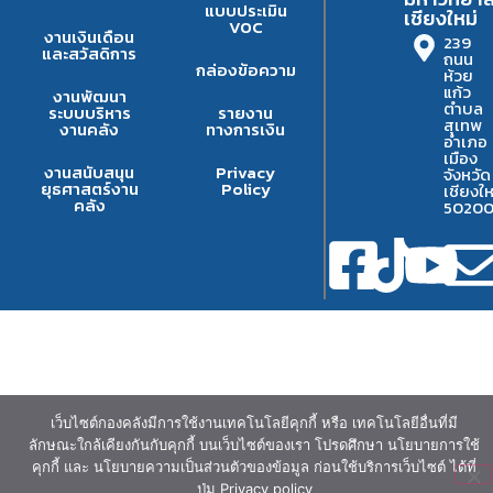
แบบประเมิน
เชียงใหม่
VOC
งานเงินเดือน
239
และสวัสดิการ
ถนน
กล่องข้อความ
ห้วย
แก้ว
งานพัฒนา
ตำบล
ระบบบริหาร
รายงาน
สุเทพ
งานคลัง
ทางการเงิน
อำเภอ
เมือง
งานสนับสนุน
Privacy
จังหวัด
ยุธศาสตร์งาน
Policy
เชียงให
คลัง
5020
เว็บไซต์กองคลังมีการใช้งานเทคโนโลยีคุกกี้ หรือ เทคโนโลยีอื่นที่มี
ลักษณะใกล้เคียงกันกับคุกกี้ บนเว็บไซต์ของเรา โปรดศึกษา นโยบายการใช้
คุกกี้ และ นโยบายความเป็นส่วนตัวของข้อมูล ก่อนใช้บริการเว็บไซต์ ได้ที่
ปุ่ม Privacy policy