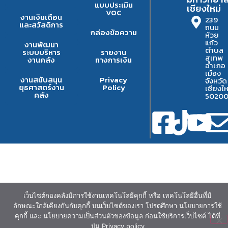
แบบประเมิน
เชียงใหม่
VOC
งานเงินเดือน
239
และสวัสดิการ
ถนน
กล่องข้อความ
ห้วย
แก้ว
งานพัฒนา
ตำบล
ระบบบริหาร
รายงาน
สุเทพ
งานคลัง
ทางการเงิน
อำเภอ
เมือง
งานสนับสนุน
Privacy
จังหวัด
ยุธศาสตร์งาน
Policy
เชียงให
คลัง
5020
เว็บไซต์กองคลังมีการใช้งานเทคโนโลยีคุกกี้ หรือ เทคโนโลยีอื่นที่มี
ลักษณะใกล้เคียงกันกับคุกกี้ บนเว็บไซต์ของเรา โปรดศึกษา นโยบายการใช้
คุกกี้ และ นโยบายความเป็นส่วนตัวของข้อมูล ก่อนใช้บริการเว็บไซต์ ได้ที่
ปุ่ม Privacy policy